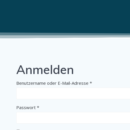
Zum
Inhalt
springen
Anmelden
Erforderlich
Benutzername oder E-Mail-Adresse
*
Erforderlich
Passwort
*