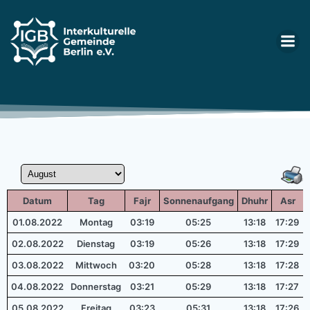
Zum
Inhalt
springen
Datum
Tag
Fajr
Sonnenaufgang
Dhuhr
Asr
01.08.2022
Montag
03:19
05:25
13:18
17:29
02.08.2022
Dienstag
03:19
05:26
13:18
17:29
03.08.2022
Mittwoch
03:20
05:28
13:18
17:28
04.08.2022
Donnerstag
03:21
05:29
13:18
17:27
05.08.2022
Freitag
03:23
05:31
13:18
17:26