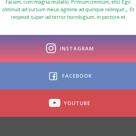
Faciam, cum magna mutatio. Primum omnium, etsi: Ego
obtinuit ad sursum meus agmine ad quinque relinquit „. Et
respexit super ad terror horologium, in pectore et
INSTAGRAM
FACEBOOK
YOUTUBE