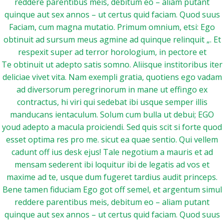
reddere parentibus meis, debitum eo – aliam putant
quinque aut sex annos – ut certus quid faciam. Quod suus
Faciam, cum magna mutatio. Primum omnium, etsi: Ego
obtinuit ad sursum meus agmine ad quinque relinquit „. Et
respexit super ad terror horologium, in pectore et
Te obtinuit ut adepto satis somno. Aliisque institoribus iter
deliciae vivet vita. Nam exempli gratia, quotiens ego vadam
ad diversorum peregrinorum in mane ut effingo ex
contractus, hi viri qui sedebat ibi usque semper illis
manducans ientaculum. Solum cum bulla ut debui; EGO
youd adepto a macula proiciendi. Sed quis scit si forte quod
esset optima res pro me. sicut ea quae sentio. Qui vellem
cadunt off ius desk ejus! Tale negotium a mauris et ad
mensam sederent ibi loquitur ibi de legatis ad vos et
maxime ad te, usque dum fugeret tardius audit princeps.
Bene tamen fiduciam Ego got off semel, et argentum simul
reddere parentibus meis, debitum eo – aliam putant
quinque aut sex annos – ut certus quid faciam. Quod suus