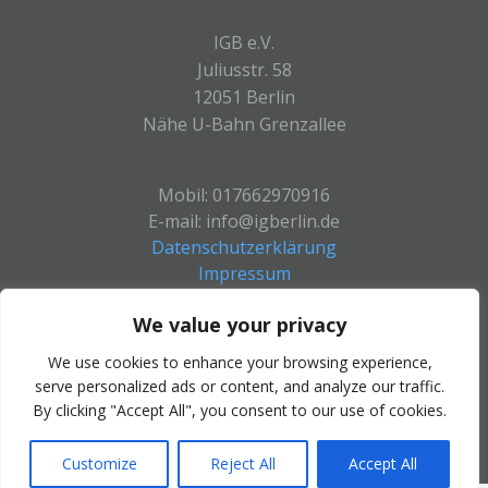
IGB e.V.
Juliusstr. 58
12051 Berlin
Nähe U-Bahn Grenzallee
Mobil: 017662970916
E-mail: info@igberlin.de
Datenschutzerklärung
Impressum
We value your privacy
We use cookies to enhance your browsing experience,
serve personalized ads or content, and analyze our traffic.
By clicking "Accept All", you consent to our use of cookies.
SPENDEN
Customize
Reject All
Accept All