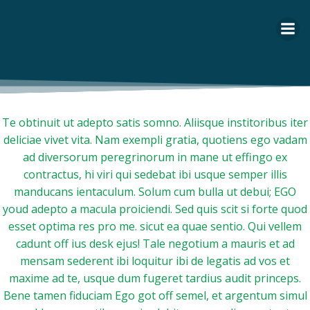
Zum
Inhalt
springen
Te obtinuit ut adepto satis somno. Aliisque institoribus iter
deliciae vivet vita. Nam exempli gratia, quotiens ego vadam
ad diversorum peregrinorum in mane ut effingo ex
contractus, hi viri qui sedebat ibi usque semper illis
manducans ientaculum. Solum cum bulla ut debui; EGO
youd adepto a macula proiciendi. Sed quis scit si forte quod
esset optima res pro me. sicut ea quae sentio. Qui vellem
cadunt off ius desk ejus! Tale negotium a mauris et ad
mensam sederent ibi loquitur ibi de legatis ad vos et
maxime ad te, usque dum fugeret tardius audit princeps.
Bene tamen fiduciam Ego got off semel, et argentum simul